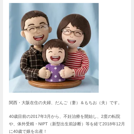
関西・大阪在住の夫婦、だんご（妻）＆もちお（夫）です。
40歳目前の2017年3月から、不妊治療を開始し、2度の転院
や、体外受精・NIPT（新型出生前診断）等を経て2018年12月
に40歳で娘を出産！