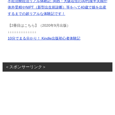
不妊治療妊活リアル体験記: 関西・大阪在住の30代後半夫婦が
体外受精やNIPT（新型出生前診断）等をへて40歳で娘を出産
するまでの超リアルな体験記です！
【2冊目はこちら】（2020年9月出版）
↓↓↓↓↓↓↓↓↓↓↓↓↓↓↓↓
10分でまる分かり！ Kindle出版初心者体験記
＜スポンサーリンク＞