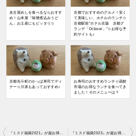
名古屋めしを食べるならおすす
京都でおすすめのグルメ！安く
め！山本屋「味噌煮込みうど
て美味しい、ホテルのランチ☆
ん」お土産にもピッタリ☆
京都駅前”ホテル京阪 京都グ
ランデ「Octavar」”☆お得な予
約サイトも♪
京都先斗町のかっぱ寿司でディ
お寿司のおすすめランチ☆函館
ナー☆川床もあっておすすめ♪
市場のお得なランチを食べてき
ました！そのメニューは？
投
『ミスド福袋2021』が超お得！内容紹介と3,300円福袋購入レビュー♪
『ミスド福袋2023』が超お得！内容紹介と3,600円福袋購入レビュー♪