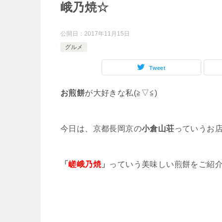
峨乃焼☆
公開日：
2017年11月15日
グルメ
Tweet
お煎餅
が大好きな私(≧▽≦)
今日は、京都長岡京の
小倉山荘
っていうお
「
嵯峨乃焼
」
っていう美味しい煎餅をご紹