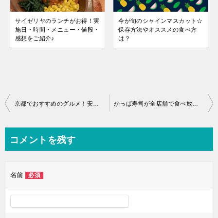
サイゼリヤのランチがお得！実
今が旬のシャインマスカット☆
施日・時間・メニュー・値段・
保存方法やオススメの食べ方
感想をご紹介♪
は？
投
京都でおすすめのグルメ！安くて美味しい、ホテルのランチ☆京都駅前”ホテル京阪 京都グランデ「Octavar」”☆お得な予約サイトも♪
かっぱ寿司が全店舗で食べ放題を開催します！大人気だった店舗限定から全店へ☆
稿
ナ
コメントを残す
ビ
ゲ
名前
必須
ー
シ
ョ