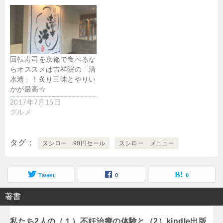
回転寿司を京都で食べるな
らオススメは吉祥院の「清
水港」！炙り三昧とやりい
かが最高☆
2017年7月15日
グルメ
タグ
スシロー 90円セール
スシロー メニュー
Tweet
0
0
著書
私たち2人の（１）不妊治療の体験と（2）kindle出版