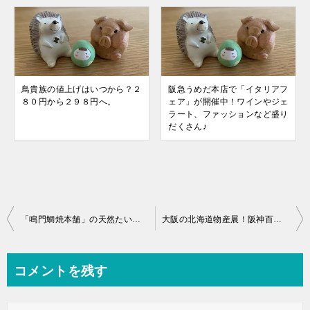
鳥貴族の値上げはいつから？２
阪急うめだ本店で「イタリアフ
８０円から２９８円へ。
ェア」が開催中！ワインやジェ
ラート、ファッションなど盛り
だくさん♪
投
「鳴門鯛焼本舗」の天然たい焼きが美味しい！鳴門金時いものたい焼きを食べました☆
大阪の北海道物産展！阪神百貨店で「北海道市場」が開催中☆
稿
ナ
コメントを残す
ビ
ゲ