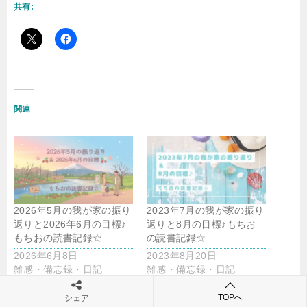
共有:
関連
2026年5月の我が家の振り
2023年7月の我が家の振り
返りと2026年6月の目標♪
返りと8月の目標♪もちお
もちおの読書記録☆
の読書記録☆
2026年6月8日
2023年8月20日
雑感・備忘録・日記
雑感・備忘録・日記
TOPへ
シェア