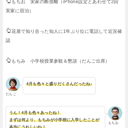
もちお 実家の断捨離（iPhone設定とあわせて2回
実家に宿泊）
花屋で知り合った知人に1年ぶり位に電話して近況確
認
もちみ 小学校授業参観＆懇談（だんご出席）
4月も色々と盛りだくさんだったね♪
だんご
うん！4月も色々あったね！
まずは何より、もちみが小学校に入学したことが
もちお
本当にうれしいね！