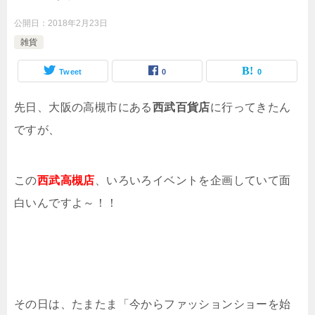
公開日：
2018年2月23日
雑貨
Tweet
0
0
先日、大阪の高槻市にある
西武百貨店
に行ってきたん
ですが、
この
西武
高
槻店
、いろいろイベントを企画していて面
白いんですよ～！！
その日は、たまたま「今からファッションショーを始