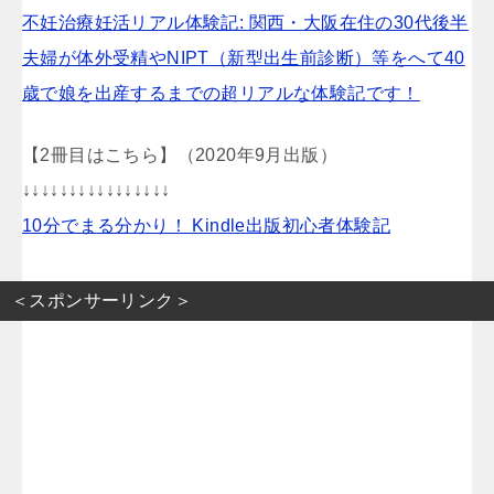
不妊治療妊活リアル体験記: 関西・大阪在住の30代後半
夫婦が体外受精やNIPT（新型出生前診断）等をへて40
歳で娘を出産するまでの超リアルな体験記です！
【2冊目はこちら】（2020年9月出版）
↓↓↓↓↓↓↓↓↓↓↓↓↓↓↓↓
10分でまる分かり！ Kindle出版初心者体験記
＜スポンサーリンク＞