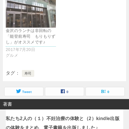
金沢のランチは非回転の
「能登前寿司 もりもりず
し」がオススメです♪
2017年7月20日
グルメ
タグ
寿司
Tweet
0
0
著書
私たち2人の（１）不妊治療の体験と（2）kindle出版
の体験をまとめ、電子書籍を出版しました♪