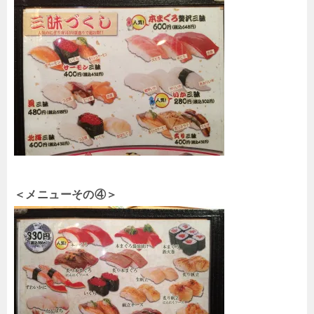
＜メニューその④＞