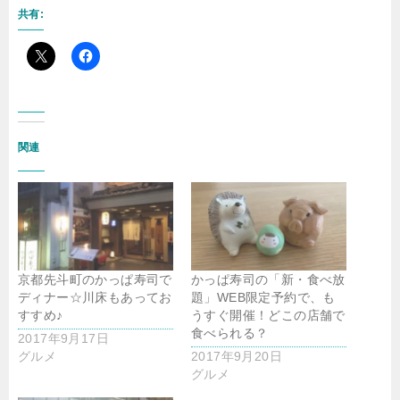
共有:
関連
京都先斗町のかっぱ寿司で
かっぱ寿司の「新・食べ放
ディナー☆川床もあってお
題」WEB限定予約で、も
すすめ♪
うすぐ開催！どこの店舗で
食べられる？
2017年9月17日
グルメ
2017年9月20日
グルメ