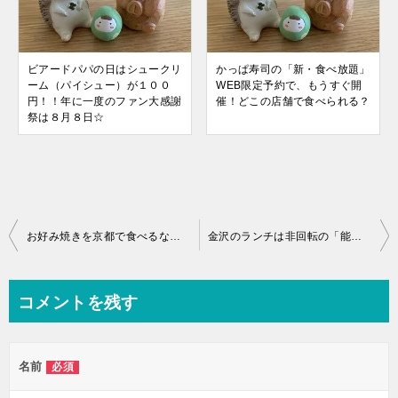
ビアードパパの日はシュークリ
かっぱ寿司の「新・食べ放題」
ーム（パイシュー）が１００
WEB限定予約で、もうすぐ開
円！！年に一度のファン大感謝
催！どこの店舗で食べられる？
祭は８月８日☆
投
お好み焼きを京都で食べるなら、おすすめは「花たぬき」！
金沢のランチは非回転の「能登前寿司 もりもりずし」がオススメです♪
稿
ナ
コメントを残す
ビ
ゲ
名前
必須
ー